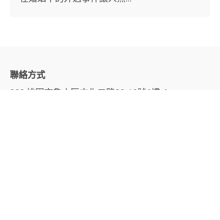
聯絡方式
333 桃園市龜山區文化二路38-10號6樓-6
電話
03 328-0920
手機
0920939923
LINE
@928ottvy
信箱
debug.care@gmail.com
© 2024 DEBUG哲學諮商工作室保留一切權利。
8f-2
網頁設計和維運
。