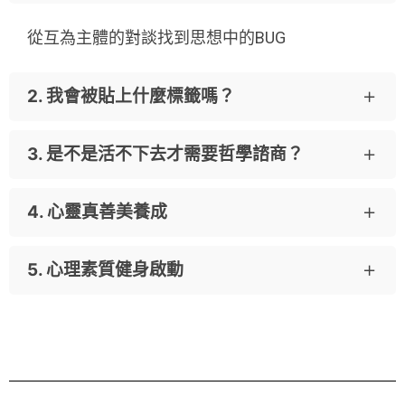
從互為主體的對談找到思想中的BUG
2. 我會被貼上什麼標籤嗎？
3. 是不是活不下去才需要哲學諮商？
不是量表勾選，由你決定自己是誰
4. 心靈真善美養成
想要整理一下思維的人都歡迎
5. 心理素質健身啟動
內在整型迎接全新的自己
突破自我侷限面對人生挑戰