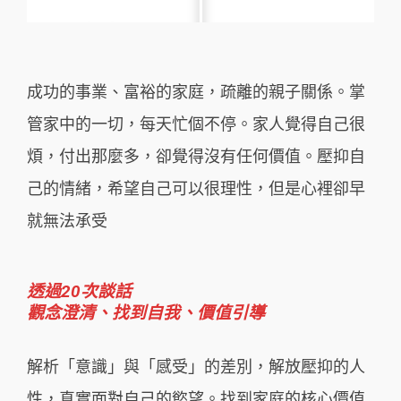
成功的事業、富裕的家庭，疏離的親子關係。掌
管家中的⼀切，每天忙個不停。家⼈覺得⾃⼰很
煩，付出那麼多，卻覺得沒有任何價值。壓抑⾃
⼰的情緒，希望自己可以很理性，但是心裡卻早
就無法承受
透過20次談話
觀念澄清、找到⾃我、價值引導
解析「意識」與「感受」的差別，解放壓抑的⼈
性，真實⾯對⾃⼰的慾望。找到家庭的核⼼價值