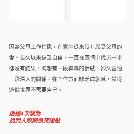
因為⽗⺟⼯作忙碌，在家中從來沒有感受⽗⺟的
愛。⻑久以來缺乏自信，⼀直在感情中找另⼀半
卻沒有結果，既想有⼀段轟轟的情感，卻⼜害怕
⼀段深入的關係。在⼯作⽅⾯缺乏成就感，覺得
這個世界不需要⾃⼰。
透過4次談話
找到人際關係突破點