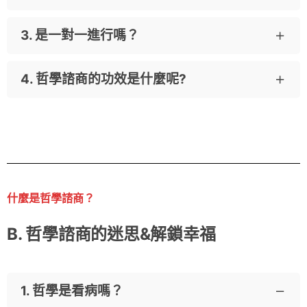
3. 是一對一進行嗎？
自我探索、人際關係、價值、 親子、伴侶、職
場、困境、 兒童、青少年諮商等...
4. 哲學諮商的功效是什麼呢?
有一對一的諮商， 也有6~15人的團體諮商課程
喔!
確認自我狀態、價值澄清、解決生活難題、潛能
開發。
什麼是哲學諮商？
B. 哲學諮商的迷思&解鎖幸福
1. 哲學是看病嗎？