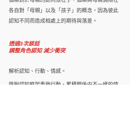
各⾃對「⺟親」以及「孩⼦」的概念，因為彼此
認知不同⽽造成相處上的期待與落差。
透過3次談話
調整⾓⾊認知 減少衝突
解析認知、⾏動、情感。
跳脫認知框架重啟⾏動、累積關係中不⼀樣的情
感。