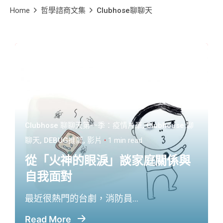
Home
哲學諮商文集
Clubhose聊聊天
Clubhose 聊聊天第一季：疫情片單
Clubhouse 聊
聊天
DEBUG推薦
影片
1 min read
從「火神的眼淚」談家庭關係與
自我面對
最近很熱門的台劇，消防員...
Read More