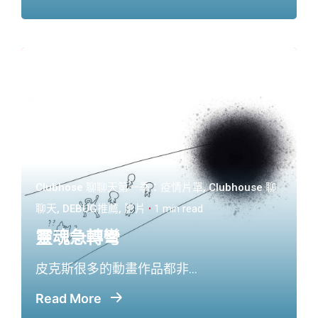
Clubhose 聊聊天第一季：疫情片單
Clubhouse 聊
聊天
DEBUG推薦
影片
1 min read
靈魂急轉彎
皮克斯很多的動畫作品都非...
Read More