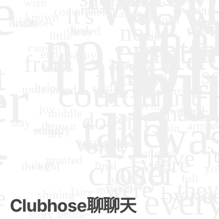
Clubhose聊聊天