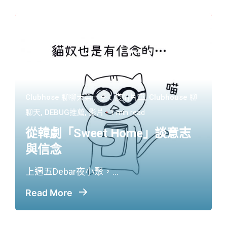
Clubhose 聊聊天第一季：疫情片單
Clubhouse 聊
聊天
DEBUG推薦
影片
1 min read
從韓劇「Sweet Home」談意志
與信念
上週五Debar夜小聚，...
Read More