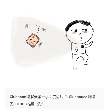
Clubhose 聊聊天第一季：疫情片單
Clubhouse 聊聊
天
DEBUG推薦
影片