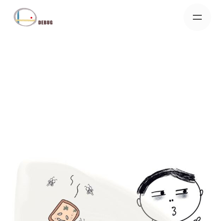
Skip
to
content