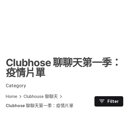
Clubhose 聊聊天第一季：
疫情片單
Category
Home
Clubhouse 聊聊天
Filter
Clubhose 聊聊天第一季：疫情片單