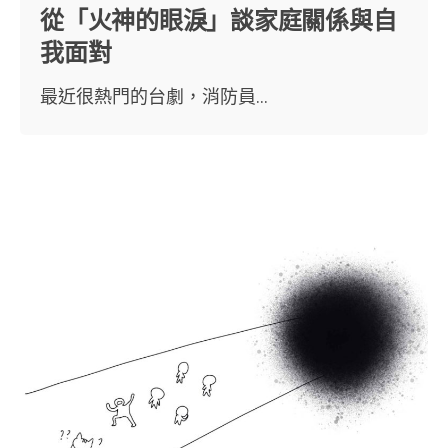
從「火神的眼淚」談家庭關係與自
我面對
最近很熱門的台劇，消防員...