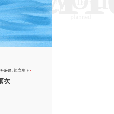
備升級區
觀念校正
兩次