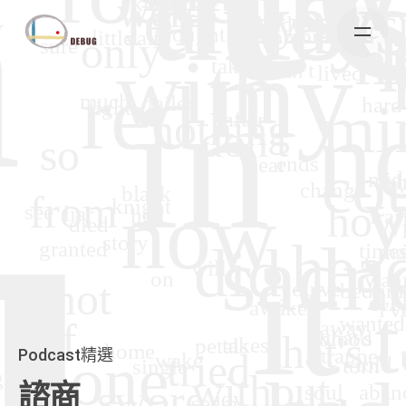
Skip
to
content
Podcast精選
諮商