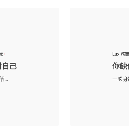
我
Lux 諮
對自己
你缺
..
一般身