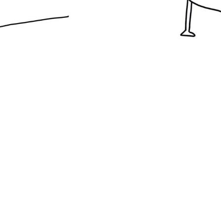
念校正
Lux 諮
人？
你有