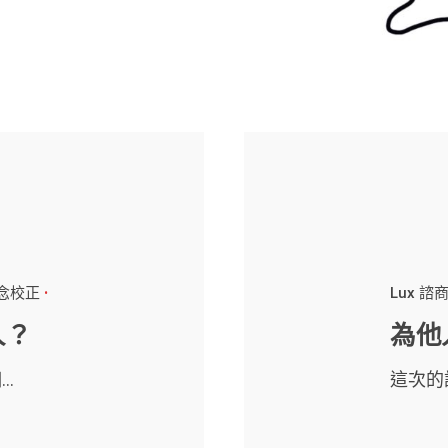
念校正
Lux 諮
人？
為他
.
這次的