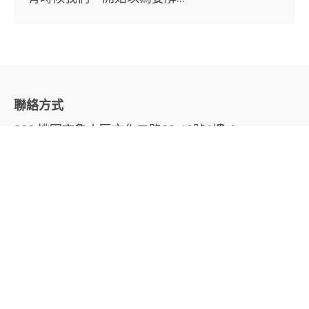
聯絡方式
333 桃園市龜山區文化二路38-10號6樓-6
電話
03 328-0920
手機
0920939923
LINE
@928ottvy
信箱
debug.care@gmail.com
© 2024 DEBUG哲學諮商工作室保留一切權利。
8f-2
網頁設計和維運
。