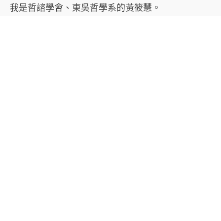
我是哲諮學會、東吳哲學系的黃筱慧。
趁期中週較空，看到妳的工作室，期望多學習，祝
福！
Lux
2026-07-29 at 12:08
Reply
老師好，
因為網站管理有點落差，我竟然現在才看到您的
留言！
謝謝老師來逛網站，希望有機會能與老師多交流